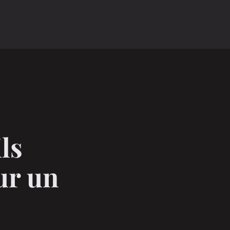
ls
ur un