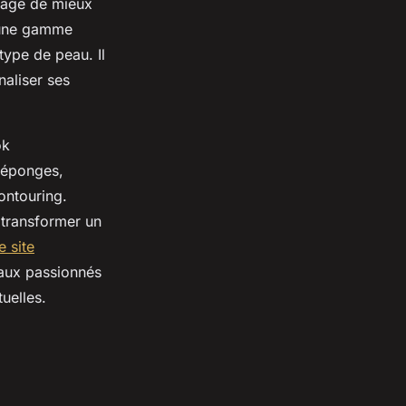
lage de mieux
e une gamme
type de peau. Il
aliser ses
ok
s éponges,
contouring.
 transformer un
le site
 aux passionnés
uelles.