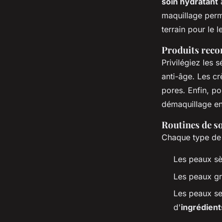
soin hydratant
a
maquillage perme
terrain pour le 
Produits rec
Privilégiez les 
anti-âge. Les cr
pores. Enfin, p
démaquillage en
Routines de so
Chaque type de 
Les peaux sè
Les peaux gr
Les peaux se
d'
ingrédient