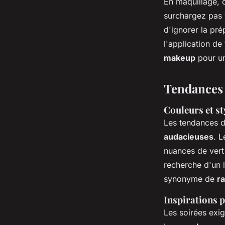
En maquillage, c
surchargez pas v
d'ignorer la pré
l'application d
makeup
pour un 
Tendances 
Couleurs et st
Les tendances d
audacieuses
. 
nuances de vert
recherche d'un 
synonyme de
r
Inspirations 
Les soirées exi