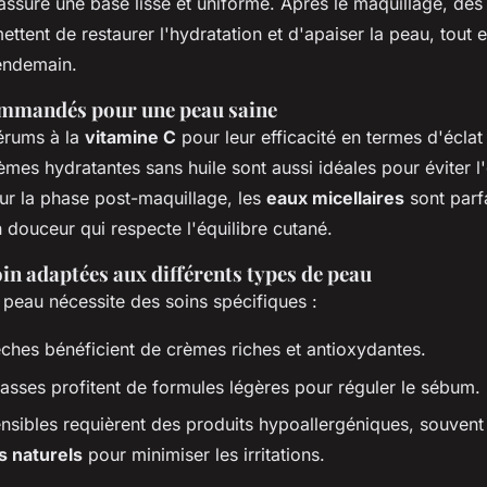
ssure une base lisse et uniforme. Après le maquillage, des
ttent de restaurer l'hydratation et d'apaiser la peau, tout 
lendemain.
ommandés pour une peau saine
sérums à la
vitamine C
pour leur efficacité en termes d'éclat
èmes hydratantes sans huile sont aussi idéales pour éviter l
our la phase post-maquillage, les
eaux micellaires
sont parf
 douceur qui respecte l'équilibre cutané.
in adaptées aux différents types de peau
peau nécessite des soins spécifiques :
ches bénéficient de crèmes riches et antioxydantes.
asses profitent de formules légères pour réguler le sébum.
nsibles requièrent des produits hypoallergéniques, souvent
s naturels
pour minimiser les irritations.