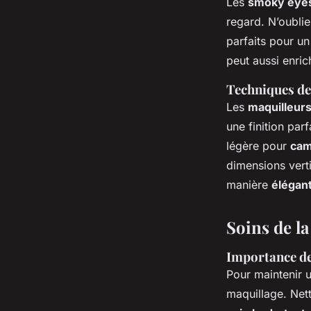
Les
smoky eye
regard. N’oublie
parfaits pour un
peut aussi enrich
Techniques de
Les
maquilleur
une finition par
légère pour
cam
dimensions verti
manière
élégan
Soins de l
Importance des
Pour maintenir 
maquillage. Net