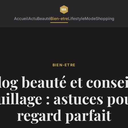
Accueil
Actu
Beauté
Bien-etre
Lifestyle
Mode
Shopping
BIEN-ETRE
log beauté et consei
illage : astuces po
regard parfait