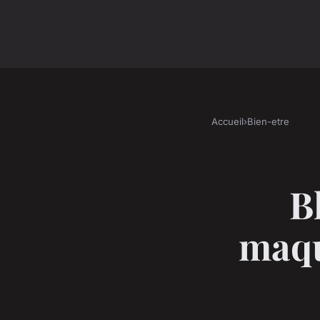
Accueil
›
Bien-etre
B
maqu