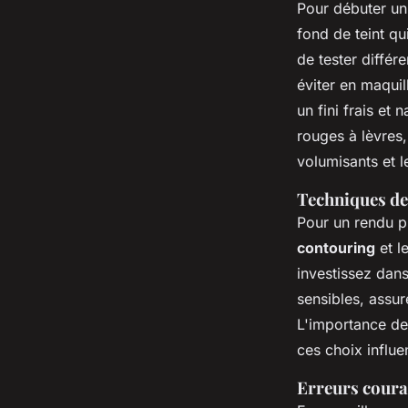
Pour débuter u
fond de teint
qui
de tester différ
éviter en maqui
un fini
frais et n
rouges à lèvres
volumisants et 
Techniques de
Pour un rendu pr
contouring
et l
investissez dans
sensibles
, assur
L'importance de 
ces choix influen
Erreurs couran