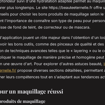
ofondeur suivi d'une hydratation adaptée permet au maquil
rer plus longtemps. Le site https://beauteeternelle.fr offr
eils pour choisir les bons produits de maquillage selon le 
ent l'importance de connaître son type de peau pour personn
gisse de fond de teint, de correcteur ou de mascara.
'application jouent un rôle majeur dans l'obtention d'un lo
Avoir les bons outils, comme des pinceaux de qualité et de
tion de techniques avancées telles que le « layering » ou le 
liquer le maquillage de manière précise et homogène peut
en une œuvre d'art. Pour explorer d'autres astuces beauté,
rnelle.fr/
propose diverses sections détaillées, permettant
iner leurs compétences tout en s'adaptant aux tendances act
our un maquillage réussi
 produits de maquillage