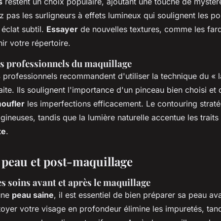
s
restent un choix populaire, ajoutant une touche de mystèr
z pas les surligneurs à effets lumineux qui soulignent les 
 éclat subtil.
Essayer
de nouvelles textures, comme les far
ir votre répertoire.
s professionnels du maquillage
s
professionnels recommandent d'utiliser la technique du « 
faite. Ils soulignent l'importance d'un pinceau bien choisi et
oufler
les imperfections efficacement. Le contouring strat
gineuses, tandis que la lumière naturelle accentue les trait
te
.
a peau et post-maquillage
 soins avant et après le maquillage
une
peau saine
, il est essentiel de bien préparer sa peau ava
toyer votre visage en profondeur élimine les impuretés, tan