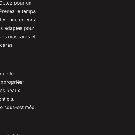
. Optez pour un
 Prenez le temps
les, une erreur à
es adaptés pour
des mascaras et
scaras
que le
appropriés;
les
peaux
ntiels.
re sous-estimée;