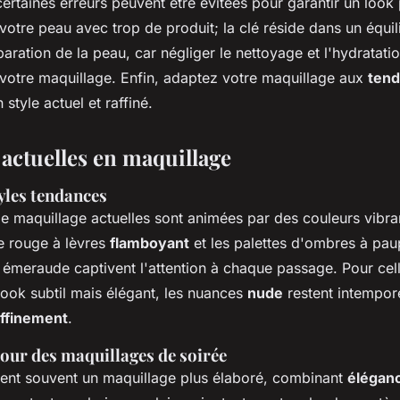
ertaines erreurs peuvent être évitées pour garantir un look 
otre peau avec trop de produit; la clé réside dans un équil
paration de la peau, car négliger le nettoyage et l'hydratati
e votre maquillage. Enfin, adaptez votre maquillage aux
tend
style actuel et raffiné.
actuelles en maquillage
yles tendances
e maquillage actuelles sont animées par des couleurs vibra
Le rouge à lèvres
flamboyant
et les palettes d'ombres à pau
 émeraude captivent l'attention à chaque passage. Pour cell
look subtil mais élégant, les nuances
nude
restent intempore
affinement
.
pour des maquillages de soirée
gent souvent un maquillage plus élaboré, combinant
élégan