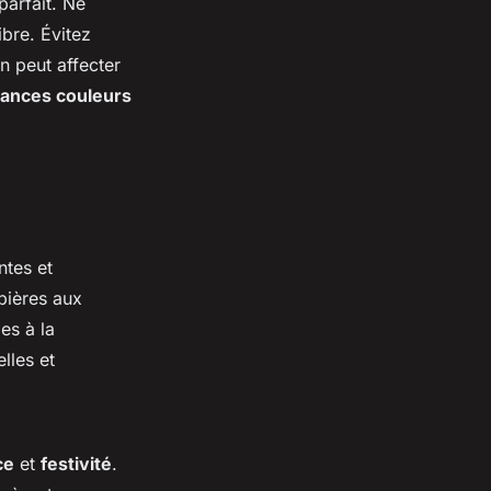
parfait. Ne
ibre. Évitez
on peut affecter
ances couleurs
ntes et
pières aux
es à la
lles et
ce
et
festivité
.