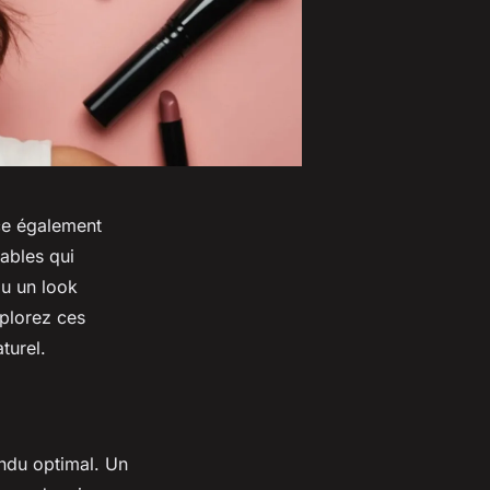
ce également
ables qui
ou un look
xplorez ces
turel.
endu optimal. Un