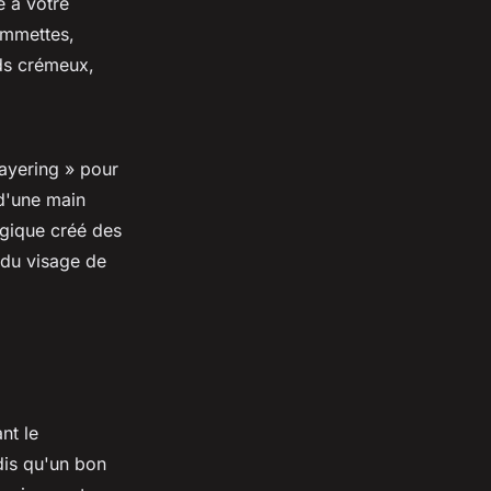
e à votre
pommettes,
ds crémeux,
layering » pour
 d'une main
égique créé des
s du visage de
nt le
dis qu'un bon